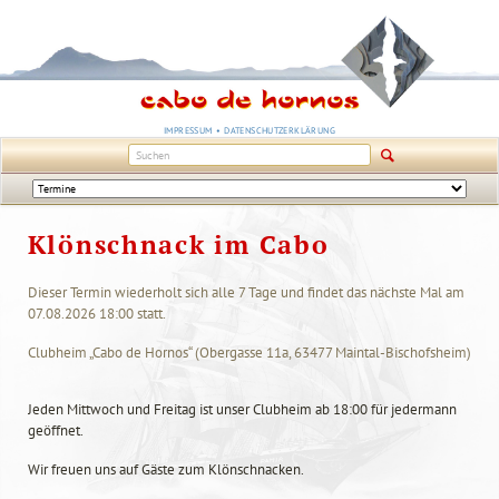
NAVIGATION
IMPRESSUM
DATENSCHUTZERKLÄRUNG
ÜBERSPRINGEN
Navigation
überspringen
Klönschnack im Cabo
Dieser Termin wiederholt sich alle 7 Tage und findet das nächste Mal am
07.08.2026 18:00
statt.
Clubheim „Cabo de Hornos“
(
Obergasse 11a, 63477 Maintal-Bischofsheim
)
Jeden Mittwoch und Freitag ist unser Clubheim ab 18:00 für jedermann
geöffnet.
Wir freuen uns auf Gäste zum Klönschnacken.