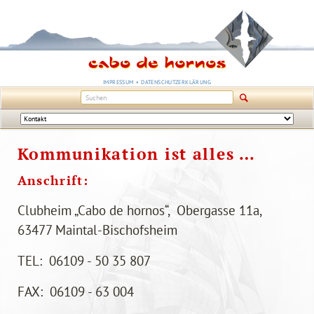
NAVIGATION
IMPRESSUM
DATENSCHUTZERKLÄRUNG
ÜBERSPRINGEN
Navigation
überspringen
Kommunikation ist alles …
Anschrift:
Clubheim „Cabo de hornos“, Obergasse 11a,
63477 Maintal-Bischofsheim
TEL: 06109 - 50 35 807
FAX: 06109 - 63 004